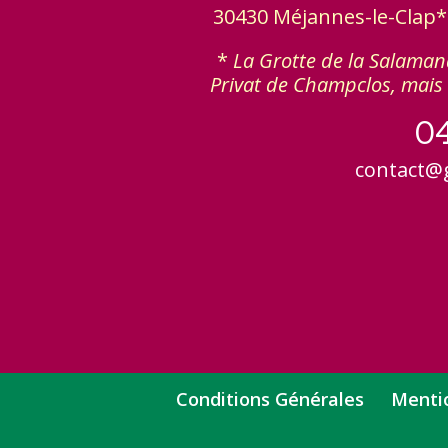
30430 Méjannes-le-Clap* -
*
La Grotte de la Salamand
Privat de Champclos, mais 
0
contact@
Conditions Générales
Mentio