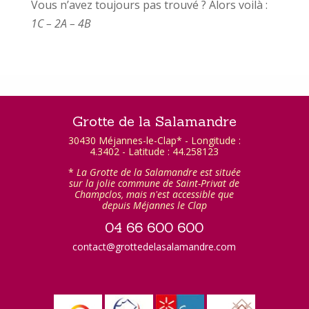
Vous n’avez toujours pas trouvé ? Alors voilà :
1C – 2A – 4B
Grotte de la Salamandre
30430 Méjannes-le-Clap* - Longitude :
4.3402 - Latitude : 44.258123
*
La Grotte de la Salamandre est située
sur la jolie commune de Saint-Privat de
Champclos, mais n'est accessible que
depuis Méjannes le Clap
04 66 600 600
contact@grottedelasalamandre.com