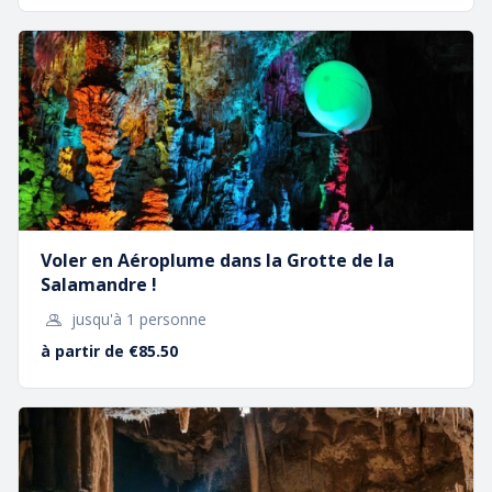
La Grotte de la Salamandre est une énorme
cavité féerique ornée des
Géants de Cristal
,
stalagmites titanesques mises en couleurs et en
sons. Elle est
accessible à tous
et propose des
activités pour tous
!
A chacun sa façon de la
découvrir
Voler en Aéroplume dans la Grotte de la
Salamandre !
jusqu'à 1 personne
à partir de €85.50