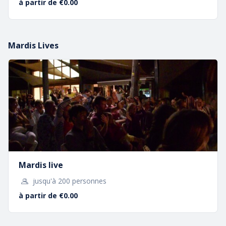
à partir de €0.00
Mardis Lives
Voler dans la Grotte !
Mardis live
Vous l’avez sans doute vu sur les
chaînes de
télévision
. L’
Aéroplume
est une merveilleuse
jusqu'à 200 personnes
machine qui vous permettra de réaliser un rêve
à partir de €0.00
incroyable digne de Jules Verne !