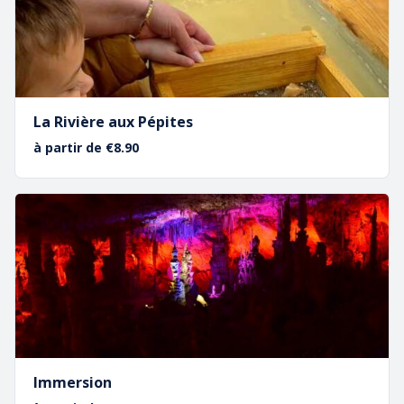
Le Grand Rappel
Une
inoubliable
descente de 50 mètres en rappel, en
La Rivière aux Pépites
famille ou entre amis
à partir de €8.90
47,50 €
En savoir plus…
Immersion