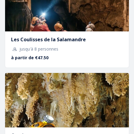
Les Coulisses de la Salamandre
jusqu'à 8 personnes
à partir de €47.50
La Visite Guidée
Une
passionnante
promenade guidée au beau
milieu des Géants de Cristal
De
11,50 €
à
15,50 €
En savoir plus…