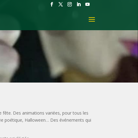
de fête. Des animations variées, pour tous les
oirée poétique, Halloween… Des événements qui