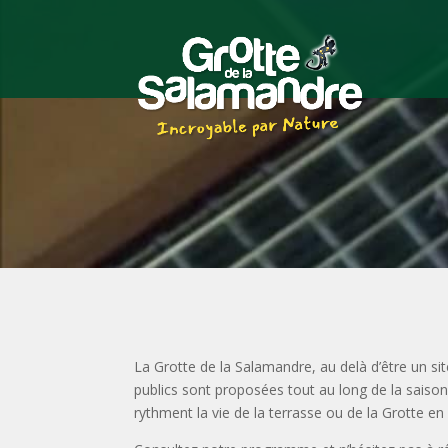
La Grotte de la Salamandre, au delà d’être un sit
publics sont proposées tout au long de la saiso
rythment la vie de la terrasse ou de la Grotte en